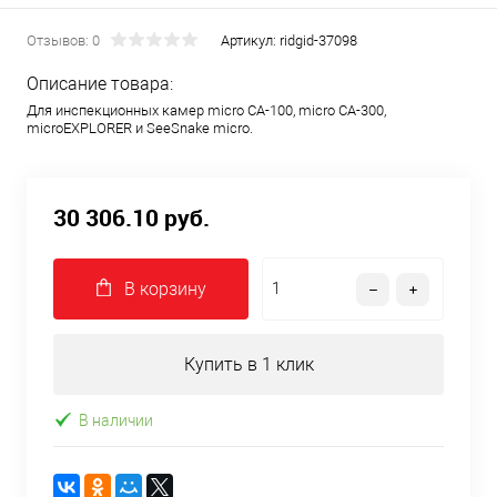
видеокамеры
видеокамеры
видеокамеры
Отзывов: 0
Артикул:
ridgid-37098
Описание товара:
Ridgid 6мм x
Ridgid 6мм x
Ridgid 6мм x
Для инспекционных камер micro CA-100, micro CA-300,
microEXPLORER и SeeSnake micro.
1м
1м фото 2
1м фото 3
30 306.10 руб.
В корзину
Купить в 1 клик
В наличии