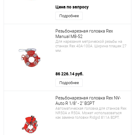
Цена по запросу
Подробнее
Резьбонарезная головка Rex
Manual M8-52
Для нарезания метрической резьбы на
станках Rex 40A-100A. Ширина плашек 27
мм.
86 226.14 руб.
Подробнее
Резьбонарезная головка Rex NV-
Auto R 1/8" - 2" BSPT
Автоматическая головка для cтанков Rex
NR50A и R50A. Может использоваться
как замена головки Ridgid 811A BSPT.