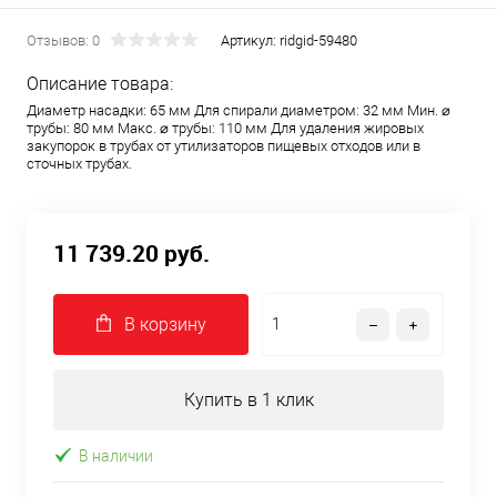
насадка
насадка
Отзывов: 0
Артикул:
ridgid-59480
Описание товара:
Ridgid T-11
Ridgid T-11
Диаметр насадки: 65 мм Для спирали диаметром: 32 мм Мин. ⌀
трубы: 80 мм Макс. ⌀ трубы: 110 мм Для удаления жировых
закупорок в трубах от утилизаторов пищевых отходов или в
скребок Н-
скребок Н-
сточных трубах.
образный
образный
11 739.20 руб.
⌀65 мм
⌀65 мм фото
2
В корзину
Купить в 1 клик
В наличии