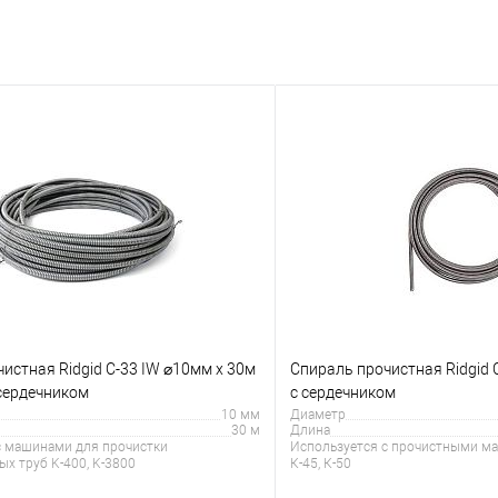
истная Ridgid C-33 IW ⌀10мм x 30м
Спираль прочистная Ridgid C
 сердечником
с сердечником
10 мм
Диаметр
30 м
Длина
с машинами для прочистки
Используется с прочистными ма
х труб K-400, K-3800
К-45, К-50