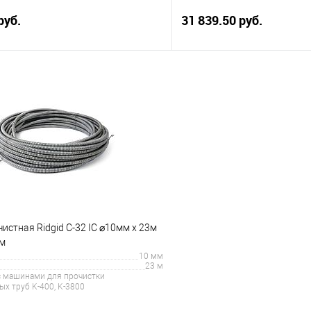
руб.
31 839.50 руб.
В корзину
В корз
 клик
Сравнение
Купить в 1 клик
е
В наличии
В избранное
истная Ridgid C-32 IC ⌀10мм x 23м
ом
10 мм
23 м
с машинами для прочистки
х труб K-400, K-3800