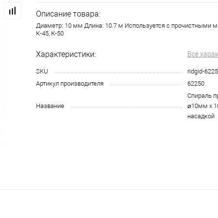
Описание товара:
Диаметр: 10 мм Длина: 10.7 м Используется с прочистными ма
К-45, К-50
Характеристики:
Все хара
SKU
ridgid-622
Артикул производителя
62250
Спираль пр
Название
⌀10мм x 1
насадкой