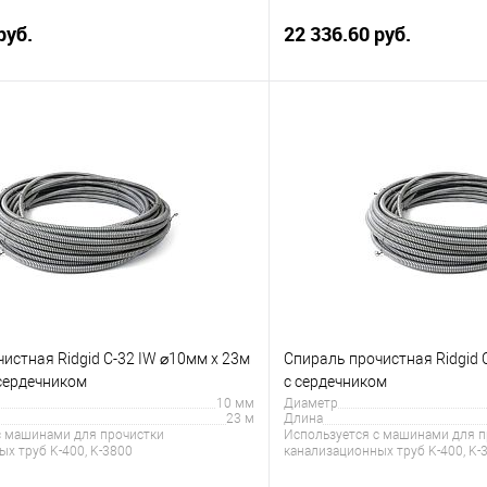
руб.
22 336.60 руб.
В корзину
В корз
 клик
Сравнение
Купить в 1 клик
е
В наличии
В избранное
истная Ridgid C-32 IW ⌀10мм x 23м
Спираль прочистная Ridgid 
 сердечником
с сердечником
10 мм
Диаметр
23 м
Длина
с машинами для прочистки
Используется с машинами для п
х труб K-400, K-3800
канализационных труб K-400, K-