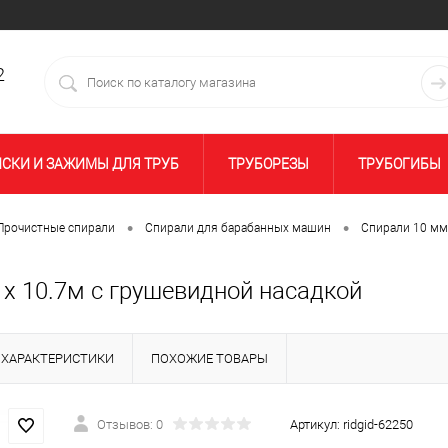
2
ИСКИ И ЗАЖИМЫ ДЛЯ ТРУБ
ТРУБОРЕЗЫ
ТРУБОГИБЫ
УБАХ
РАСШИРИТЕЛИ ТРУБ РУЧНЫЕ
ОБЖАТИЕ ФИТИН
•
•
Прочистные спирали
Спирали для барабанных машин
Спирали 10 мм
ОТОПЛЕНИЯ
ПРОЧИСТКА КАНАЛИЗАЦИИ
ТЕЛЕИНСПЕ
 x 10.7м с грушевидной насадкой
ИЗМЕРИТЕЛЬНЫЙ ИНСТРУМЕНТ
АЛМАЗНОЕ БУРЕНИЕ
ХАРАКТЕРИСТИКИ
ПОХОЖИЕ ТОВАРЫ
РАСКЛАДНЫЕ ВЕРСТАКИ
ЯЩИКИ, СУМКИ И ПОЯСА
Отзывов: 0
Артикул:
ridgid-62250