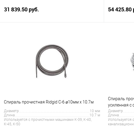
31 839.50 руб.
54 425.80 
В корзину
Купить в 1 клик
Сравнение
Купить в 1
В избранное
В наличии
В избранно
Спираль проч
Спираль прочистная Ridgid C-6 ⌀10мм x 10.7м
усиленная с
Диаметр
10 мм
Диаметр
Длина
10.7 м
Длина
Используется с прочистными машинами K-39, K-40,
Используется 
К-45, К-50
канализационны