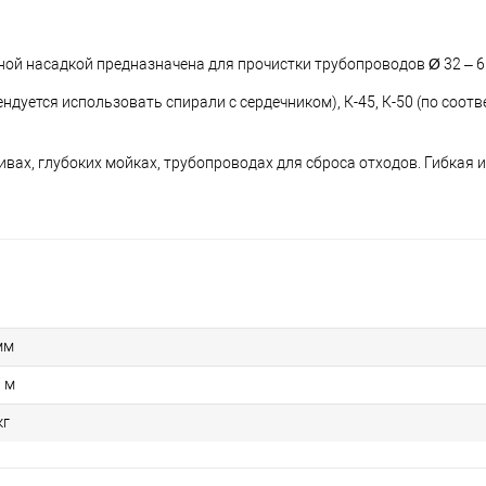
дной насадкой предназначена для прочистки трубопроводов Ø 32 – 6
ендуется использовать спирали с сердечником), К-45, К-50 (по соо
ивах, глубоких мойках, трубопроводах для сброса отходов. Гибкая 
мм
7 м
кг