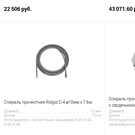
22 506 руб.
43 071.60 
В корзину
Купить в 1 клик
Сравнение
Купить в 1
В избранное
В наличии
В избранно
Спираль проч
Спираль прочистная Ridgid C-4 ⌀10мм x 7.6м
с сердечник
Диаметр
10 мм
Диаметр
Длина
7.6 м
Длина
Используется с прочистными машинами K-39, K-40,
Используется 
К-45, К-50
канализационны