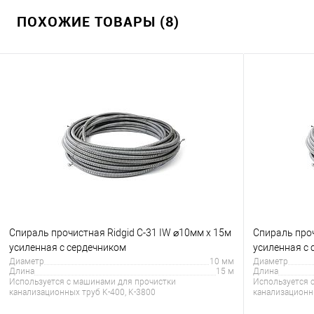
ПОХОЖИЕ ТОВАРЫ (8)
Спираль прочистная Ridgid C-31 IW ⌀10мм x 15м
Спираль проч
усиленная с сердечником
усиленная с
Диаметр
10 мм
Диаметр
Длина
15 м
Длина
Используется с машинами для прочистки
Используется 
канализационных труб K-400, K-3800
канализационны