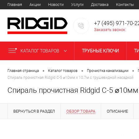
Главная
Акции
Новости
Услуги
Доставка
Контакты
+7 (495) 971-70-2
Заказать звонок
КАТАЛОГ ТОВАРОВ
ТРУБНЫЕ КЛЮЧИ
Т
НАКАТКА ЖЕЛОБКОВ НА ТР
•
•
•
Главная страница
Каталог товаров
Прочистка канализации
Спираль прочистная Ridgid C-5 ⌀10мм x 10.7м с грушевидной насадкой
ОБСЛУЖИВАНИЕ СИСТЕМ 
Спираль прочистная Ridgid C-5 ⌀10мм
ПОИСК КОММУНИКАЦИЙ
ВЕРНУТЬСЯ В РАЗДЕЛ
ОБЗОР ТОВАРА
ОПИСАНИЕ
КУЗНЕЧНЫЕ НАКОВАЛЬНИ