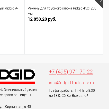
й Ridgid A-
Ремень для трубного ключа Ridgid 45х1200
О
мм
12 850.20 руб.
4
+7 (495) 971-70-22
info@ridgid-toolstore.ru
 © Официальный дилер
График работы: Пн-Пт: с 8:30
се права защищены.
до 18:0; Сб-Вс: Выходной
 ул. Кирпичная, д. 48