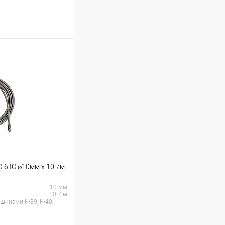
-6 IC ⌀10мм x 10.7м
10 мм
10.7 м
шинами K-39, K-40,