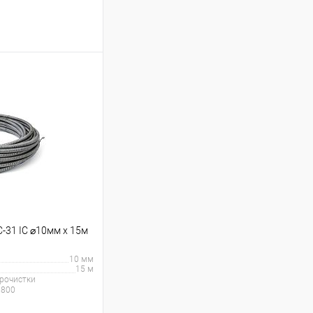
ину
Сравнение
В наличии
C-31 IC ⌀10мм x 15м
10 мм
15 м
рочистки
3800