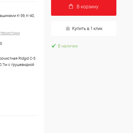
В корзину
шинами K-39, K-40,
Купить в 1 клик
ктеристики
50
В наличии
очистная Ridgid C-5
0.7м с грушевидной