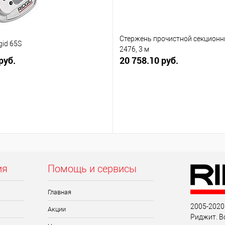
Стержень прочистной секционны
gid 65S
2476, 3 м
руб.
20 758.10 руб.
ия
Помощь и сервисы
Главная
2005-2020
Акции
Риджит. В