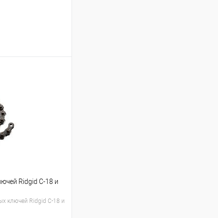
ину
Сравнение
В наличии
ючей Ridgid C-18 и
х ключей Ridgid C-18 и