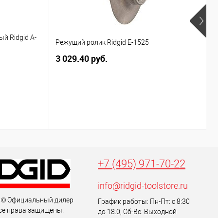
й Ridgid A-
Режущий ролик Ridgid E-1525
О
3 029.40 руб.
4
+7 (495) 971-70-22
info@ridgid-toolstore.ru
 © Официальный дилер
График работы: Пн-Пт: с 8:30
се права защищены.
до 18:0; Сб-Вс: Выходной