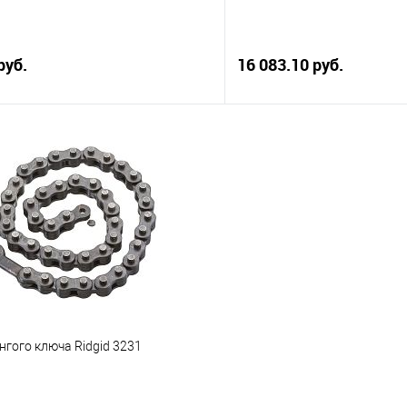
руб.
16 083.10 руб.
В корзину
В корз
 клик
Сравнение
Купить в 1 клик
е
В наличии
В избранное
нгого ключа Ridgid 3231