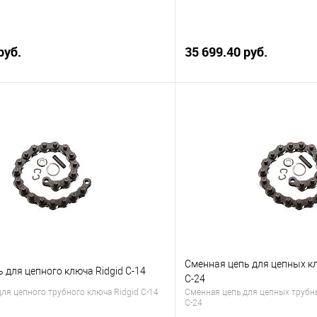
руб.
35 699.40 руб.
В корзину
В корз
 клик
Сравнение
Купить в 1 клик
е
В наличии
В избранное
Сменная цепь для цепных кл
 для цепного ключа Ridgid C-14
C-24
ля цепного трубного ключа Ridgid C-14
Сменная цепь для цепных трубны
C-24