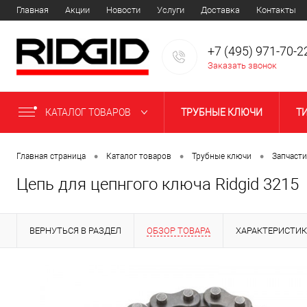
Главная
Акции
Новости
Услуги
Доставка
Контакты
+7 (495) 971-70-2
Заказать звонок
КАТАЛОГ ТОВАРОВ
ТРУБНЫЕ КЛЮЧИ
Т
НАКАТКА ЖЕЛОБКОВ НА ТР
•
•
•
Главная страница
Каталог товаров
Трубные ключи
Запчасти
Цепь для цепнгого ключа Ridgid 3215
ОБСЛУЖИВАНИЕ СИСТЕМ 
ВЕРНУТЬСЯ В РАЗДЕЛ
ОБЗОР ТОВАРА
ХАРАКТЕРИСТИ
ПОИСК КОММУНИКАЦИЙ
КУЗНЕЧНЫЕ НАКОВАЛЬНИ