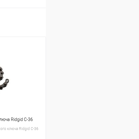
люча Ridgid C-36
ого ключа Ridgid C-36